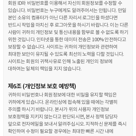
회원 ID와 비밀번호를 이용해서 자신의 회원정보를 수정할 수
있습니다. 비밀번호는 누구에게도 알려주어서는 안됩니다. 만일
본인 소유의 컴퓨터가 아닌 다른 자리서 로그인을 하셨다면
반드시 작업을 마치신 후 로그아웃을 하시기 바랍니다. 이는 다른
사람이 귀하의 개인정보 및 통신내용을 함부로 볼 수 없도록 하기
위한 것입니다. 인터넷을 통한 데이터 전송은 100% 안전하다고
보장할 수 없습니다. 사이트는 귀하의 개인정보와 관련하여
최대한 보안이 유지될 수 있도록 최선의 노력을 다할 것입니다.
사이트는 회원의 귀책사유로 인해 노출된 개인의 정보에
대하여는 일체의 책임을 지지 않습니다.
제6조 (개인정보 보호 예방책)
귀하의 비밀번호나 회원정보에 대한 비밀을 유지할 책임은
귀하에게 있습니다. 온라인상에 접속해 있을 때에는 각별히
주의를 하시기 바랍니다. 본사가 위의 사용자 개인정보
보호정책을 지키지 않는다고 판단되시면, 본사 정책 담당자
앞으로 전자메일을 보내서 알려주십시오. 지적하신 문제를 즉시
확인하여 수정이 필요할 경우에는 최대한 빠른 시간 내에