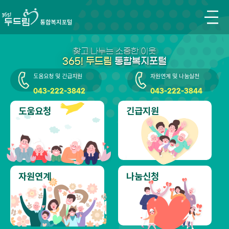
본문영역 바로가기
주메뉴 바로가기
찾고 나누는 소중한 이웃
365! 두드림
통합복지포털
도움요청 및 긴급지원
자원연계 및 나눔실천
043-222-3842
043-222-3844
도움요청
긴급지원
자원연계
나눔신청