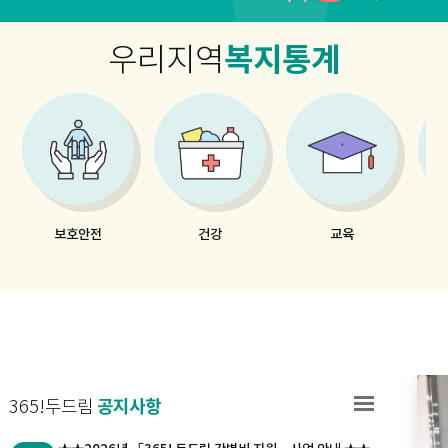
복지통계
우리지역
보호안전
건강
교육
공지사항
365!두드림